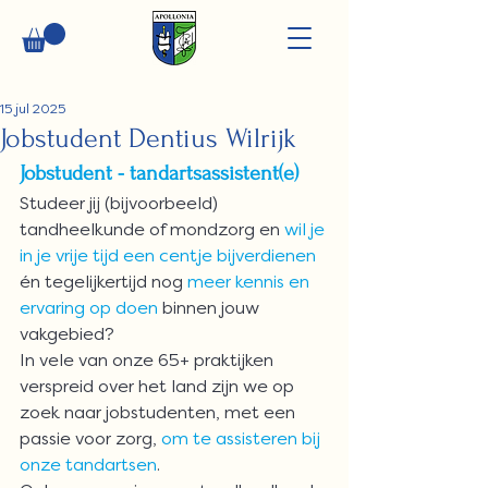
15 jul 2025
Jobstudent Dentius Wilrijk
Jobstudent - tandartsassistent(e)
Studeer jij (bijvoorbeeld) 
tandheelkunde of mondzorg en 
wil je 
in je vrije tijd een centje bijverdienen 
én tegelijkertijd nog
 meer kennis en 
ervaring op doen 
binnen jouw 
vakgebied?
In vele van onze 65+ praktijken 
verspreid over het land zijn we op 
zoek naar jobstudenten, met een 
passie voor zorg, 
om te assisteren bij 
onze tandartsen
.