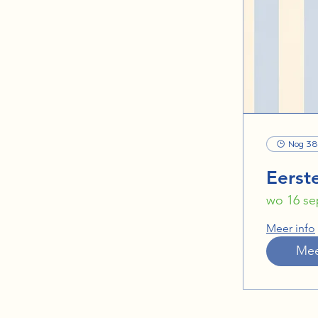
Nog 38
Eerst
wo 16 se
Meer info
Mee