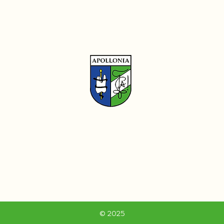
Sitem
Home
, 3000 Leuven
​Exame
Algeme
en.be
​Praesi
De Kies
​Sponso
Blijf o
Evene
© 2025