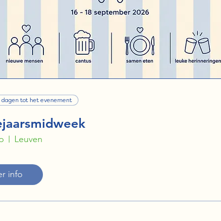
 dagen tot het evenement
ejaarsmidweek
p
Leuven
r info