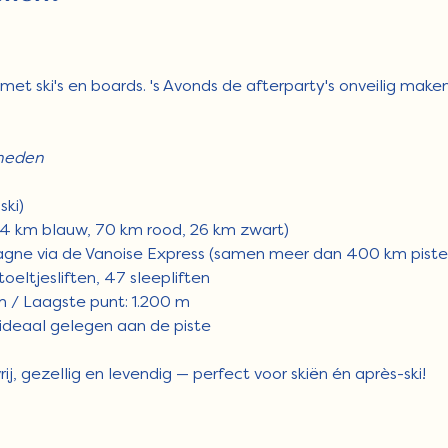
et ski's en boards. 's Avonds de afterparty's onveilig maken
kheden
ski)
04 km blauw, 70 km rood, 26 km zwart)
gne via de Vanoise Express (samen meer dan 400 km piste
toeltjesliften, 47 sleepliften
m / Laagste punt: 1.200 m
 ideaal gelegen aan de piste
rij, gezellig en levendig — perfect voor skiën én après-ski!