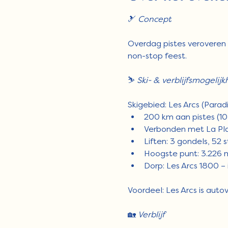
🎿 
Concept
Overdag pistes veroveren m
non-stop feest.
⛷️ 
Ski- & verblijfsmogelij
Skigebied: Les Arcs (Paradi
200 km aan pistes (1
Verbonden met La Pla
Liften: 3 gondels, 52 s
Hoogste punt: 3.226 
Dorp: Les Arcs 1800 –
Voordeel: Les Arcs is autov
🏡 
Verblijf