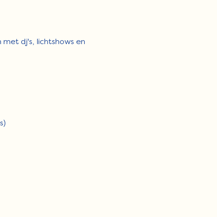
 met dj's, lichtshows en 
s)