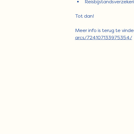
Reisbijstandsverzeker
Tot dan! 
Meer info is terug te vin
arcs/724107133975354/