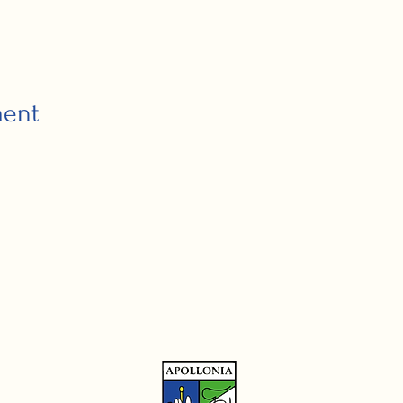
ment
Sitem