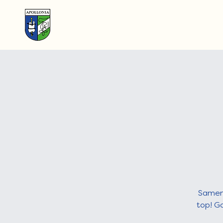
Samen 
top! Go