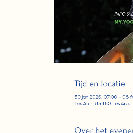
Tijd en locatie
30 jan 2026, 07:00 – 08 f
Les Arcs, 83460 Les Arcs,
Over het even