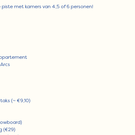
e piste met kamers van 4,5 of 6 personen!
appartement
 Arcs
taks (~ €9,10)
snowboard)
g (€29)