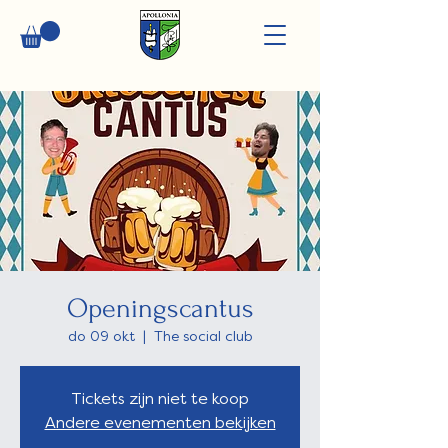
Openingscantus
do 09 okt
  |  
The social club
Tickets zijn niet te koop
Andere evenementen bekijken