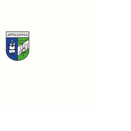
Coördinaten
Kapucijnenvoer 7B, 3000 Leuven
info@apollonialeuven.be
Volg ons