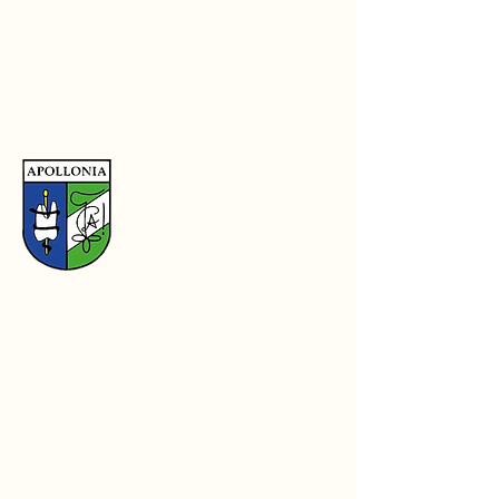
Coördinaten
Kapucijnenvoer 7B, 3000 Leuven
info@apollonialeuven.be